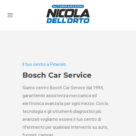
Il tuo centro a Pinerolo
Officina Au
Bosch Car Service
MG M
ro
Siamo centro Bosch Car Service dal 1994,
Siamo offic
ecialist
:
garantendo assistenza meccanica ed
di manutenz
L
alla
elettronica avanzata per ogni mezzo. Con la
ricambi orig
amo
tecnologia e gli strumenti diagnostici più
formazione 
i costi di
avanzati vogliamo essere il tuo centro di
eseguito se
antieni la
riferimento per qualsiasi intervento su auto,
casa automo
furgoni, camper.